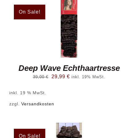
Haarblog
On Sale!
Galerie
Kontakt
Deep Wave Echthaartresse
Ursprünglicher
Aktueller
29,99
€
39,00
€
inkl. 19% MwSt.
Preis
Preis
inkl. 19 % MwSt.
war:
ist:
39,00 €
29,99 €.
zzgl.
Versandkosten
On Sale!