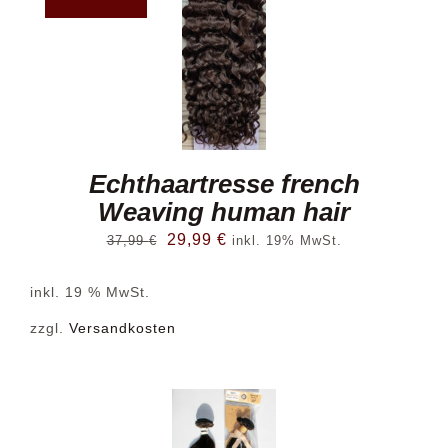
Echthaartresse french
Weaving human hair
Ursprünglicher
Aktueller
29,99
€
37,99
€
inkl. 19% MwSt.
Preis
Preis
inkl. 19 % MwSt.
war:
ist:
37,99 €
29,99 €.
zzgl.
Versandkosten