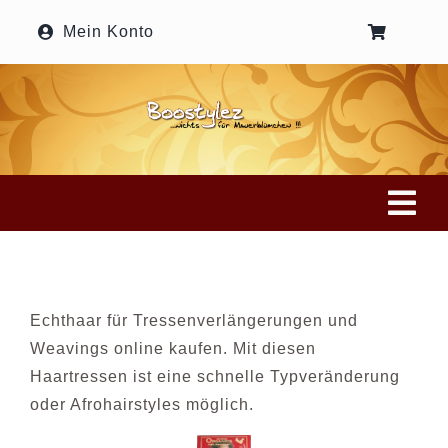
Zum
Mein Konto
Inhalt
springen
Tog
Nav
Home
Echthaar für Tressenverlängerungen und
Onlineshop
Weavings online kaufen. Mit diesen
Haartressen ist eine schnelle Typveränderung
Haarstyles
oder Afrohairstyles möglich.