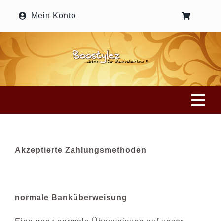
Zum
Mein Konto
Inhalt
springen
Tog
Nav
Home
Akzeptierte Zahlungsmethoden
Onlineshop
normale Banküberweisung
Haarstyles