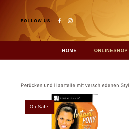
Zum
Inhalt
springen
FOLLOW US:
HOME
ONLINESHOP
Perücken und Haarteile mit verschiedenen Style
On Sale!