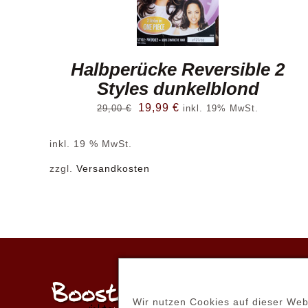
Halbperücke Reversible 2
Styles dunkelblond
Ursprünglicher
Aktueller
19,99
€
29,00
€
inkl. 19% MwSt.
Preis
Preis
inkl. 19 % MwSt.
war:
ist:
29,00 €
19,99 €.
zzgl.
Versandkosten
ONL
Wir nutzen Cookies auf dieser Web