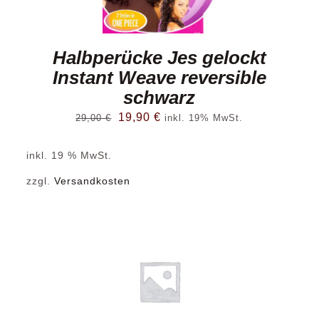
Halbperücke Jes gelockt
Instant Weave reversible
schwarz
Ursprünglicher
Aktueller
19,90
€
29,00
€
inkl. 19% MwSt.
Preis
Preis
inkl. 19 % MwSt.
war:
ist:
29,00 €
19,90 €.
zzgl.
Versandkosten