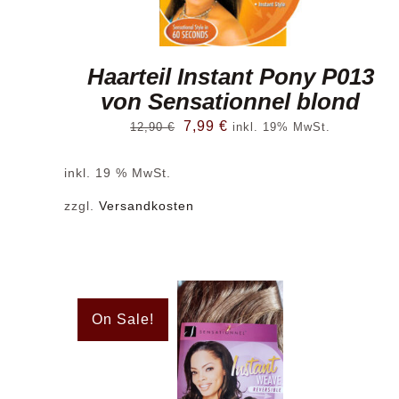
Haarteil Instant Pony P013
von Sensationnel blond
Ursprünglicher
Aktueller
7,99
€
12,90
€
inkl. 19% MwSt.
Preis
Preis
inkl. 19 % MwSt.
war:
ist:
12,90 €
7,99 €.
zzgl.
Versandkosten
On Sale!