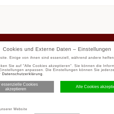
Cookies und Externe Daten – Einstellungen
INESHOP
MEIN KONTO
site. Einige von ihnen sind essenziell, während andere helfe
ISE UND VERSAND
WIDERRUFSBELEHR
cken Sie auf "Alle Cookies akzeptieren". Sie können die Inform
HLUNGSARTEN
BESTELLUNG WIDER
Einstellungen anpassen. Die Einstellungen können Sie jederz
er
Datenschutzerklärung
.
TENSCHUTZERKLÄRUNG
IMPRESSUM
 essenzielle Cookies
B
CONTACT US
Alle Cookies akzepti
akzeptieren
COOKIES
pyright 2012 - 2026 | Boostylez
 unserer Website