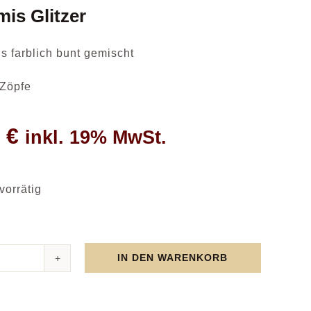
is Glitzer
s farblich bunt gemischt
 Zöpfe
9
€
inkl. 19% MwSt.
vorrätig
IN DEN WARENKORB
gummis
r