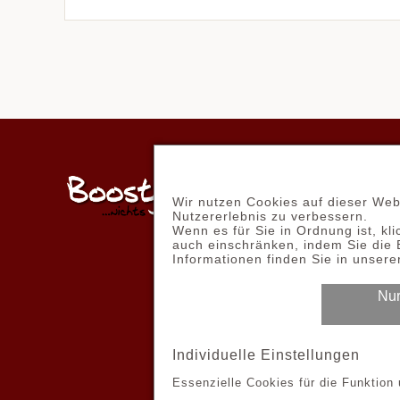
ONL
Wir nutzen Cookies auf dieser Web
PRE
Nutzererlebnis zu verbessern.
Wenn es für Sie in Ordnung ist, kli
ZA
auch einschränken, indem Sie die 
Informationen finden Sie in unser
DA
Nur
AG
Individuelle Einstellungen
© Co
Essenzielle Cookies für die Funktion