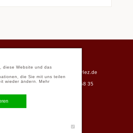
Email:
n, diese Website und das
UNG
kontakt@boostylez.de
ationen, die Sie mit uns teilen
RUFEN
eit wieder ändern. Mehr
Tel.: 03628 58 58 35
eren