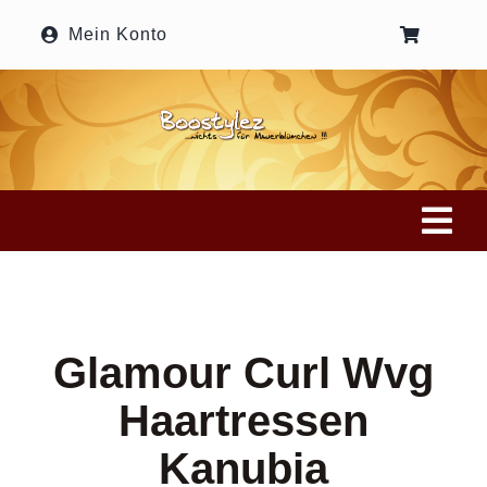
Zum
Mein Konto
Inhalt
springen
Tog
Nav
Home
Glamour Curl Wvg
Onlineshop
Haartressen
Haarstyles
Kanubia