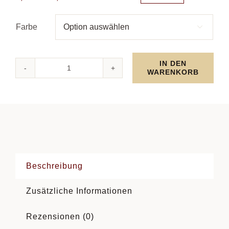
Farbe

IN DEN
WARENKORB
Glamour
Curl
Wvg
Haartressen
Kanubia
Menge
Beschreibung
Zusätzliche Informationen
Rezensionen (0)